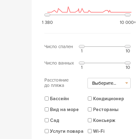
1 380
10 000+
Число спален
1
10
Число ванных
1
10
Расстояние
Выберите...
до пляжа
Бассейн
Кондиционер
Вид на море
Рестораны
Сад
Консьерж
Услуги повара
Wi-Fi