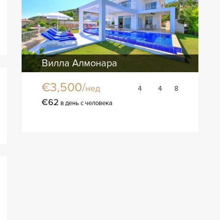
Вилла Алмонара
€3,500/
нед
4
4
8
€62
в день с человека