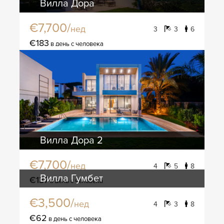
Вилла Дора
€7,700/
нед
3
3
6
€183
в день с человека
Вилла Дора 2
€7,700/
нед
4
5
8
Вилла Гумбет
€137
в день с человека
€3,500/
нед
4
3
8
€62
в день с человека