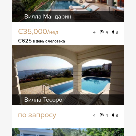
Вилла Мандарин
€35,000/
нед
4
4
8
€625
в день с человека
Вилла Тесоро
по запросу
4
4
8