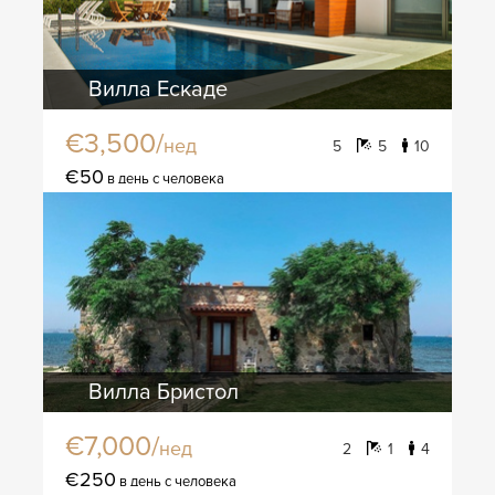
Вилла Ескаде
€3,500/
нед
5
5
10
€50
в день с человека
Вилла Бристол
€7,000/
нед
2
1
4
€250
в день с человека