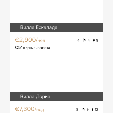
Вилла Ескалада
€2,900/
нед
4
4
8
€51
в день с человека
Вилла Дориа
€7,300/
нед
8
9
12