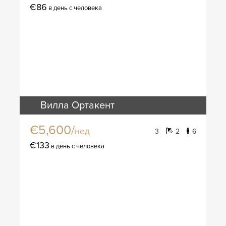
€86
в день с человека
Вилла Ортакент
€5,600/
нед
3
2
6
€133
в день с человека