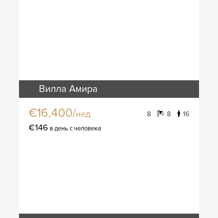
Вилла Амира
€16,400/
нед
8
8
16
€146
в день с человека