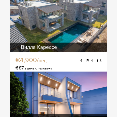
Вилла Карессе
€4,900/
нед
4
4
8
€87
в день с человека