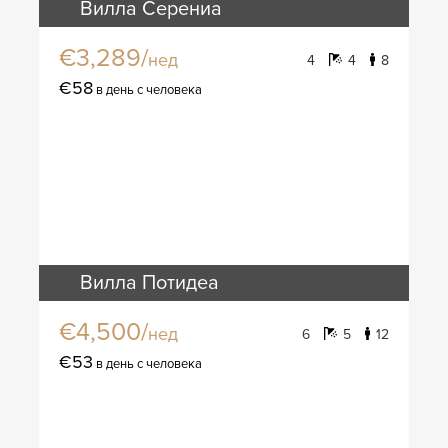
Вилла Серениа
€3,289/
нед
4
4
8
€58
в день с человека
Вилла Потидеа
€4,500/
нед
6
5
12
€53
в день с человека