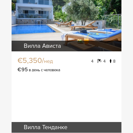
Вилла Ависта
€5,350/
нед
4
4
8
€95
в день с человека
Вилла Тенданке