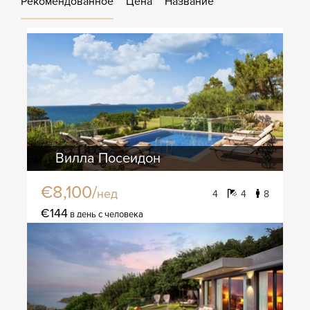
Рекомендованное
Цена
Название
Вилла Посеидон
€8,100/
нед
4
4
8
€144
в день с человека