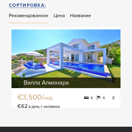
СОРТИРОВКА:
Рекомендованное
Цена
Название
Вилла Алмонара
€3,500/
нед
4
4
8
€62
в день с человека