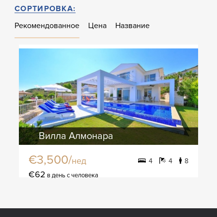
СОРТИРОВКА:
Рекомендованное
Цена
Название
Вилла Алмонара
€3,500/
нед
4
4
8
€62
в день с человека