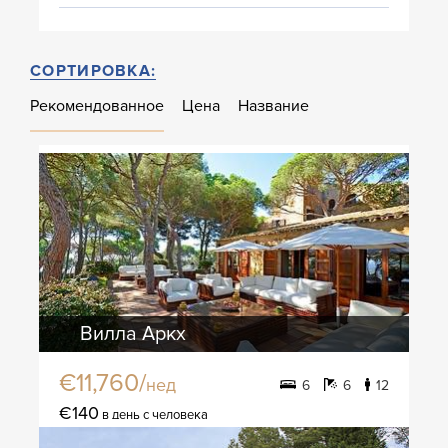
СОРТИРОВКА:
Рекомендованное
Цена
Название
Вилла Аркх
€11,760/
нед
6
6
12
€140
в день с человека