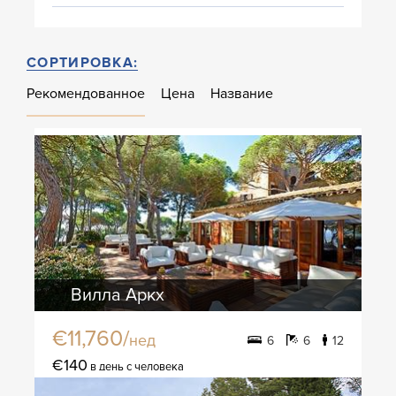
СОРТИРОВКА:
Рекомендованное
Цена
Название
Вилла Аркх
€11,760/
нед
6
6
12
€140
в день с человека