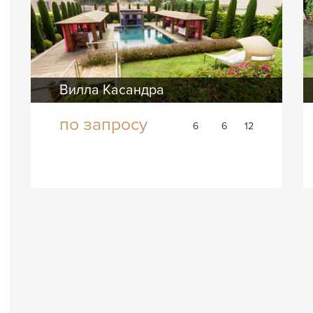
Вилла Касандра
по запросу
6
6
12