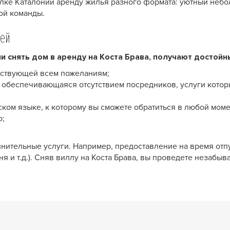
голке Каталонии аренду жилья разного формата: уютный неб
ой команды.
ией
и снять дом в аренду на Коста Брава, получают достойн
тствующей всем пожеланиям;
, обеспечивающаяся отсутствием посредников, услуги котор
ком языке, к которому вы сможете обратиться в любой моме
о;
нительные услуги. Например, предоставление на время отп
ня и т.д.). Сняв виллу на Коста Брава, вы проведете незаб