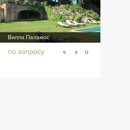
Вилла Паламос
по запросу
6
6
12