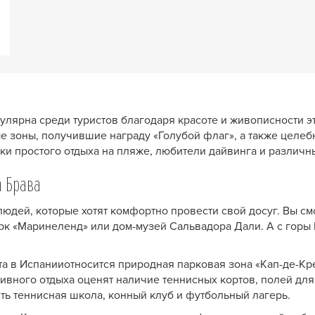
улярна среди туристов благодаря красоте и живописности эт
 зоны, получившие награду «Голубой флаг», а также целебн
ки простого отдыха на пляже, любители дайвинга и различн
а Брава
юдей, которые хотят комфортно провести свой досуг. Вы см
рк «Маринеленд» или дом-музей Сальвадора Дали. А с гор
а в Испанииотносится природная парковая зона «Кап-де-Креу
ивного отдыха оценят наличие теннисных кортов, полей для
сть теннисная школа, конный клуб и футбольный лагерь.