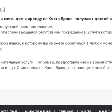
ией
и снять дом в аренду на Коста Брава, получают достойн
тствующей всем пожеланиям;
, обеспечивающаяся отсутствием посредников, услуги котор
ком языке, к которому вы сможете обратиться в любой моме
о;
нительные услуги. Например, предоставление на время отп
ня и т.д.). Сняв виллу на Коста Брава, вы проведете незаб
ИТАЛИЯ
ФИНЛЯНДИЯ
ГРЕЦИЯ
КИПР
ИНДО