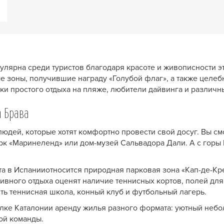
улярна среди туристов благодаря красоте и живописности эт
 зоны, получившие награду «Голубой флаг», а также целебн
ки простого отдыха на пляже, любители дайвинга и различн
а Брава
юдей, которые хотят комфортно провести свой досуг. Вы см
рк «Маринеленд» или дом-музей Сальвадора Дали. А с гор
а в Испанииотносится природная парковая зона «Кап-де-Креу
ивного отдыха оценят наличие теннисных кортов, полей для
сть теннисная школа, конный клуб и футбольный лагерь.
голке Каталонии аренду жилья разного формата: уютный неб
ой команды.