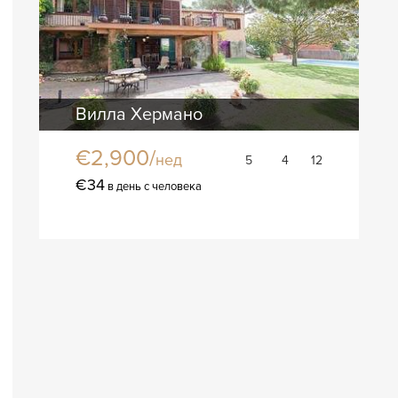
Вилла Хермано
€2,900/
нед
5
4
12
€34
в день с человека