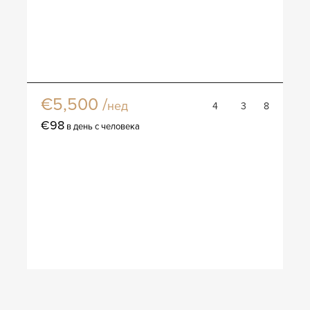
Вилла Кристал
€5,500 /
нед
4
3
8
€98
в день с человека