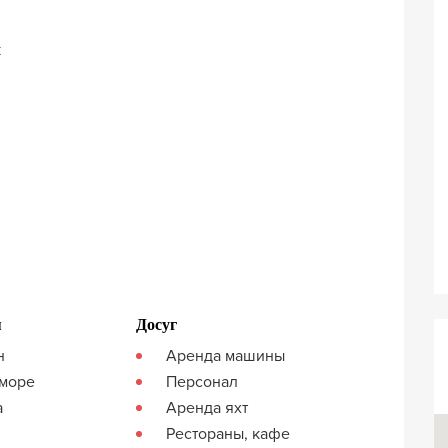
к
я
Досуг
н
Аренда машины
 море
Персонал
а
Аренда яхт
Рестораны, кафе