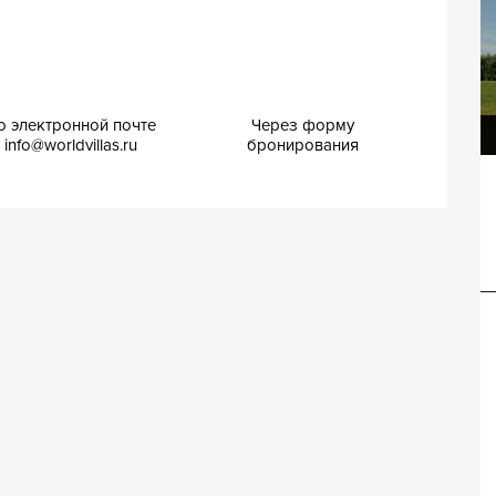
о электронной почте
Через форму
Вилла Лора
info@worldvillas.ru
бронирования
Вилла Васари