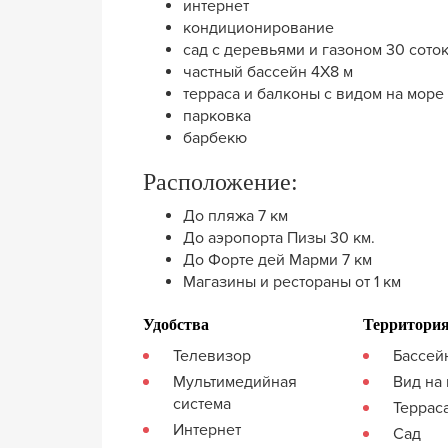
интернет
кондиционирование
сад с деревьями и газоном 30 сото
частный бассейн 4Х8 м
терраса и балконы с видом на море
парковка
барбекю
Расположение:
До пляжа 7 км
До аэропорта Пизы 30 км.
До Форте дей Марми 7 км
Магазины и рестораны от 1 км
Удобства
Территори
Телевизор
Бассей
Мультимедийная
Вид на
система
Террас
Интернет
Сад