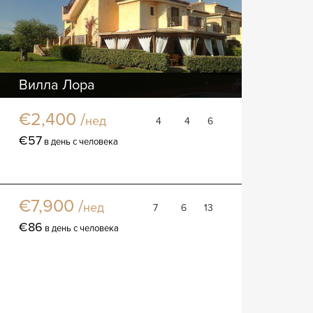
Вилла Лора
Вилла
€2,400 /
нед
4
4
6
€57
в день с человека
Вилла Васари
Вилла
€7,900 /
нед
7
6
13
€86
в день с человека