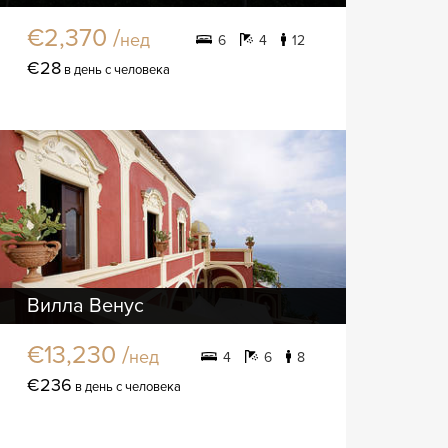
€2,370 /
нед
6
4
12
€28
в день с человека
Вилла Венус
Вилла
€13,230 /
нед
4
6
8
€236
в день с человека