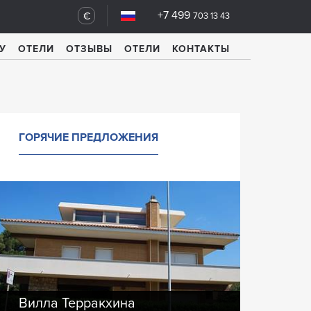
+7 499
€
703 13 43
У
ОТЕЛИ
ОТЗЫВЫ
ОТЕЛИ
КОНТАКТЫ
ГОРЯЧИЕ ПРЕДЛОЖЕНИЯ
Вилла Терракхина
Вилла