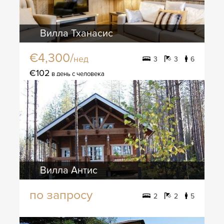
Вилла Тханасис
€4,300/
нед
3
3
6
€102
в день с человека
Вилла Антис
по запросу
2
2
5