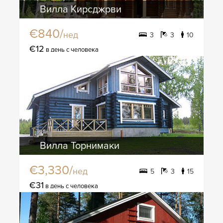
Вилла Кирсджрви
€840/
нед
3
3
10
€12
в день с человека
Вилла Торнимаки
€3,330/
нед
5
3
15
€31
в день с человека