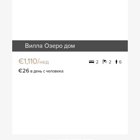
Вилла Озеро дом
€1,110/
нед
2
2
6
€26
в день с человека