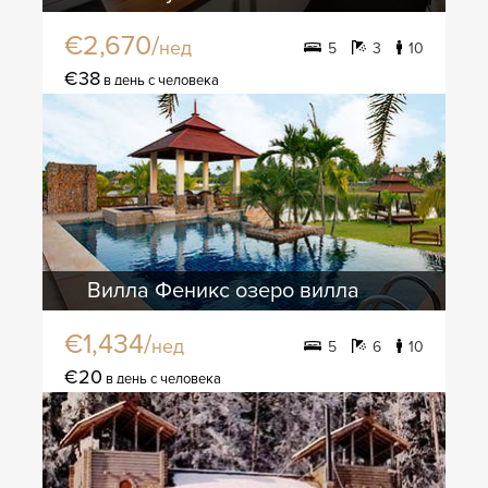
€2,670/
нед
5
3
10
€38
в день с человека
Вилла Феникс озеро вилла
€1,434/
нед
5
6
10
€20
в день с человека