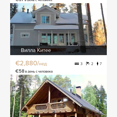
Вилла Китее
€2,880/
нед
3
2
7
€58
в день с человека