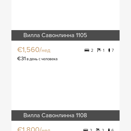
Вилла Савонлинна 1105
€1,560/
нед
2
1
7
€31
в день с человека
Вилла Савонлинна 1108
€1,800/
нед
2
2
6