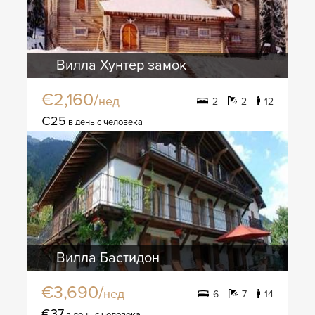
Вилла Хунтер замок
€2,160/
нед
2
2
12
€25
в день с человека
Вилла Бастидон
€3,690/
нед
6
7
14
€37
в день с человека