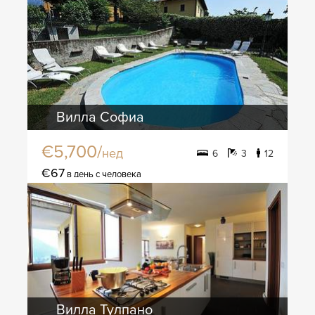
Вилла Софиа
€5,700/
нед
6
3
12
€67
в день с человека
Вилла Тулпано