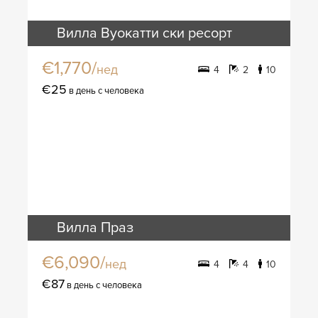
Вилла Вуокатти ски ресорт
€1,770/
нед
4
2
10
€25
в день с человека
Вилла Праз
€6,090/
нед
4
4
10
€87
в день с человека