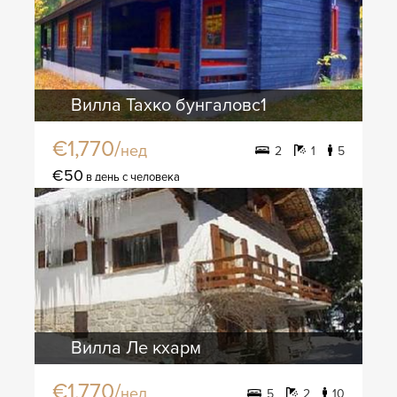
Вилла Тахко бунгаловс1
€1,770/
нед
2
1
5
€50
в день с человека
Вилла Ле кхарм
€1,770/
нед
5
2
10