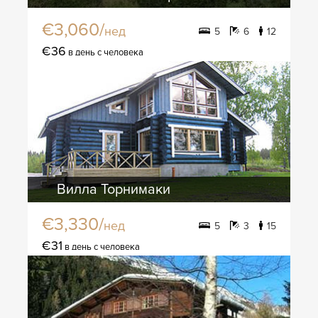
€3,060/
нед
5
6
12
€36
в день с человека
Вилла Торнимаки
€3,330/
нед
5
3
15
€31
в день с человека