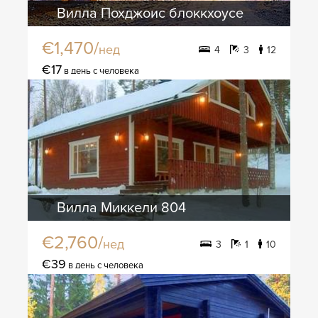
Вилла Похджоис блоккхоусе
€1,470/
нед
4
3
12
€17
в день с человека
Вилла Миккели 804
€2,760/
нед
3
1
10
€39
в день с человека