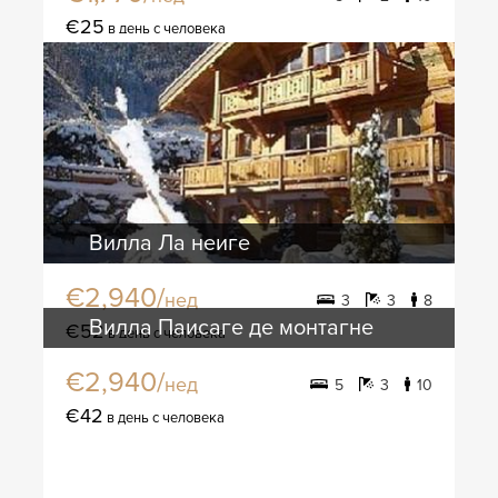
€25
в день с человека
Вилла Ла неиге
€2,940/
нед
3
3
8
Вилла Паисаге де монтагне
€52
в день с человека
€2,940/
нед
5
3
10
€42
в день с человека