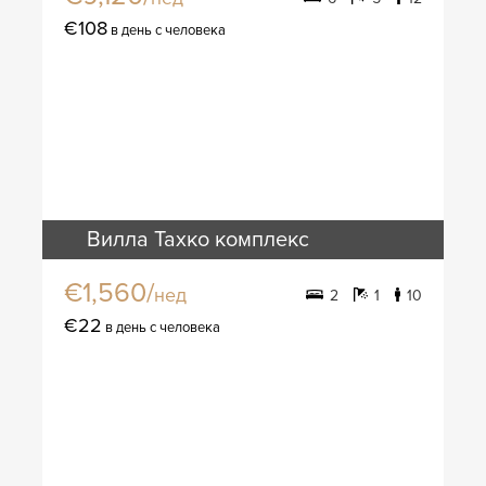
€108
в день с человека
Вилла Тахко комплекс
€1,560/
нед
2
1
10
€22
в день с человека