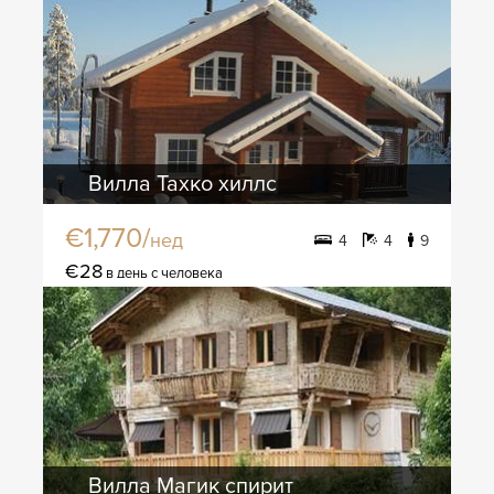
Вилла Тахко хиллс
€1,770/
нед
4
4
9
€28
в день с человека
Вилла Магик спирит