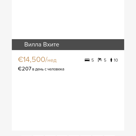
Вилла Вхите
€14,500/
нед
5
5
10
€207
в день с человека