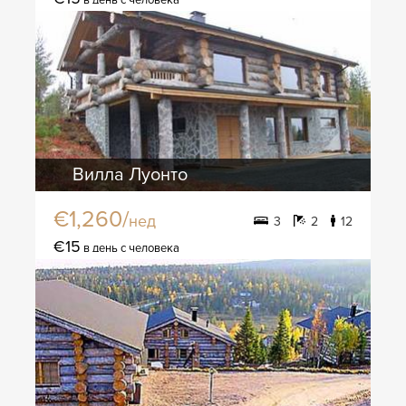
Вилла Луонто
€1,260/
нед
3
2
12
€15
в день с человека