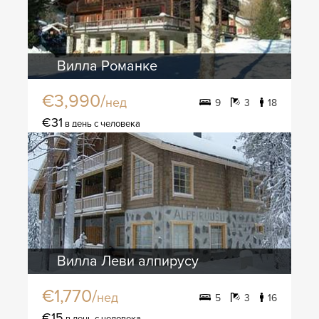
Вилла Романке
€3,990/
нед
9
3
18
€31
в день с человека
Вилла Леви алпирусу
€1,770/
нед
5
3
16
€15
в день с человека