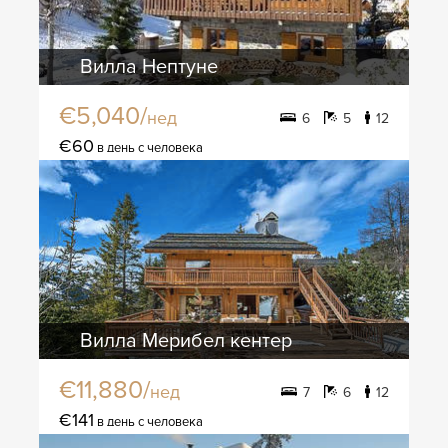
Вилла Нептуне
€5,040/
нед
6
5
12
€60
в день с человека
Вилла Мерибел кентер
€11,880/
нед
7
6
12
€141
в день с человека