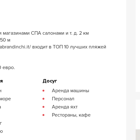
 магазинами СПА салонами и т. д. 2 км
250 м
brandinchi.it/ входит в ТОП 10 лучших пляжей
 евро.
ия
Досуг
н
Аренда машины
 море
Персонал
а
Аренда яхт
Рестораны, кафе
г
кю