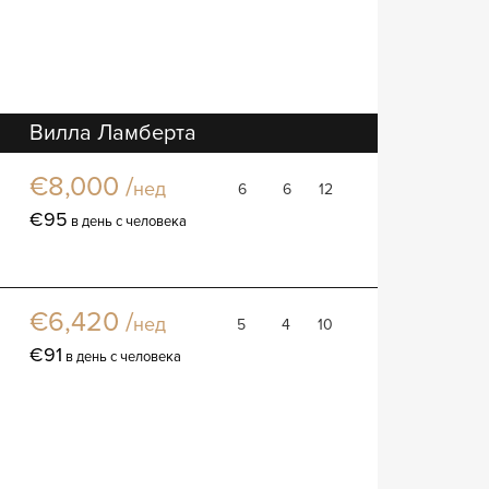
Вилла Ламберта
Вилла
€8,000 /
нед
6
6
12
€95
в день с человека
Вилла Поетри
Вилла
€6,420 /
нед
5
4
10
€91
в день с человека