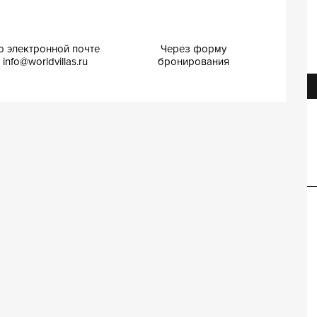
о электронной почте
Через форму
info@worldvillas.ru
бронирования
Вилла Ламберта
Вилла Поетри