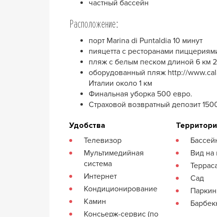
частный бассейн
Расположение:
порт Marina di Puntaldia 10 минут
пияцетта с ресторанами пиццериями
пляж с белым песком длиной 6 км 
оборудованный пляж http://www.cala
Италии около 1 км
Финальная уборка 500 евро.
Страховой возвратный депозит 1500
Удобства
Территор
Телевизор
Бассей
Мультимедийная
Вид на
система
Террас
Интернет
Сад
Кондиционирование
Паркин
Камин
Барбе
Консьерж-сервис (по