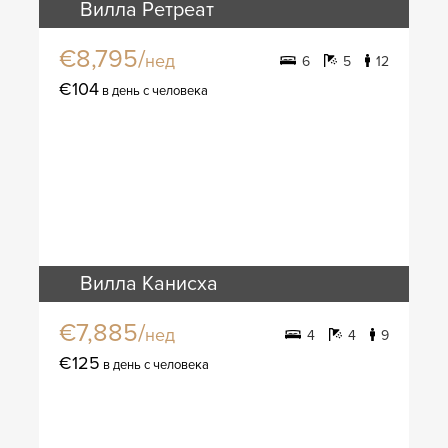
Вилла Ретреат
€8,795/
нед
6
5
12
€104
в день с человека
Вилла Канисха
€7,885/
нед
4
4
9
€125
в день с человека