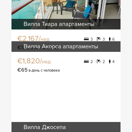
Вилла Тиара апартаменты
€2,167/
нед
3
3
6
Вилла Акорса апартаменты
€51
в день с человека
€1,820/
нед
2
2
4
€65
в день с человека
Вилла Джосепа