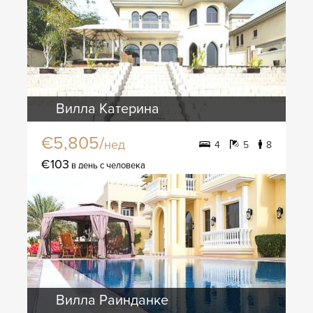
Вилла Катерина
€5,805/
нед
4
5
8
€103
в день с человека
Вилла Раинданке