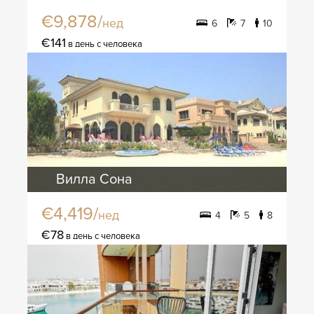
€9,878/
нед
6
7
10
€141
в день с человека
Вилла Сона
€4,419/
нед
4
5
8
€78
в день с человека