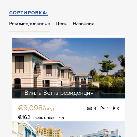
СОРТИРОВКА:
Рекомендованное
Цена
Название
Вилла Зетта резиденция
€9,098/
нед
4
4
8
€162
в день с человека