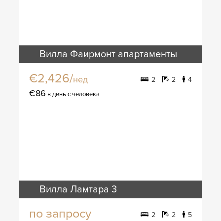
Вилла Фаирмонт апартаменты
€2,426/
нед
2
2
4
€86
в день с человека
Вилла Ламтара 3
по запросу
2
2
5