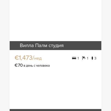
Вилла Палм студия
€1,473/
нед
1
1
3
€70
в день с человека