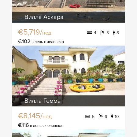
Вилла Аскара
€5,719/
нед
4
5
8
€102
в день с человека
Вилла Гемма
€8,145/
нед
5
6
10
€116
в день с человека