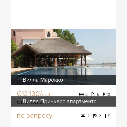
Вилла Марокко
€12,130/
нед
5
5
10
Вилла Принкесс апартментс
€173
в день с человека
по запросу
2
2
5