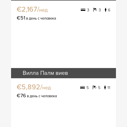
€2,167/
нед
3
3
6
€51
в день с человека
Вилла Палм виев
€5,892/
нед
5
5
11
€76
в день с человека