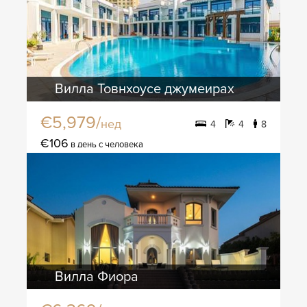
Вилла Товнхоусе джумеирах
€5,979/
нед
4
4
8
€106
в день с человека
Вилла Фиора