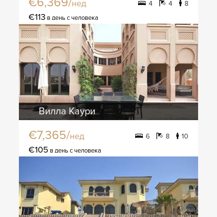
€6,369/
нед
4
4
8
€113
в день с человека
Вилла Каури
€7,365/
нед
6
8
10
€105
в день с человека