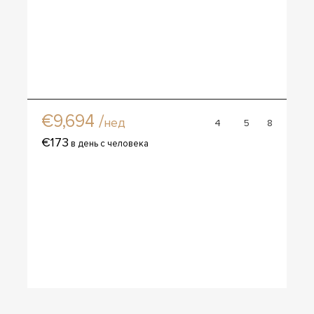
Вилла Лазурите
€9,694 /
нед
4
5
8
€173
в день с человека