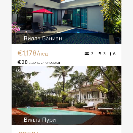
Вилла Баниан
€1,178/
нед
3
3
6
€28
в день с человека
Вилла Пури