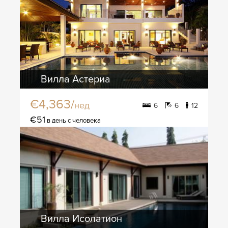
Вилла Астериа
€4,363/
нед
6
6
12
€51
в день с человека
Вилла Исолатион