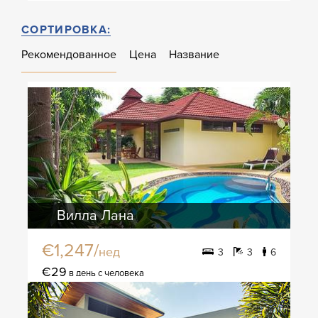
СОРТИРОВКА:
Рекомендованное
Цена
Название
Вилла Лана
€1,247/
нед
3
3
6
€29
в день с человека