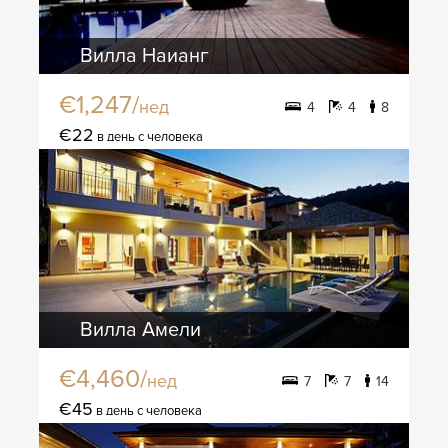
Вилла Наианг
€1,247/
нед
4
4
8
€22
в день с человека
Вилла Амели
€4,460/
нед
7
7
14
€45
в день с человека