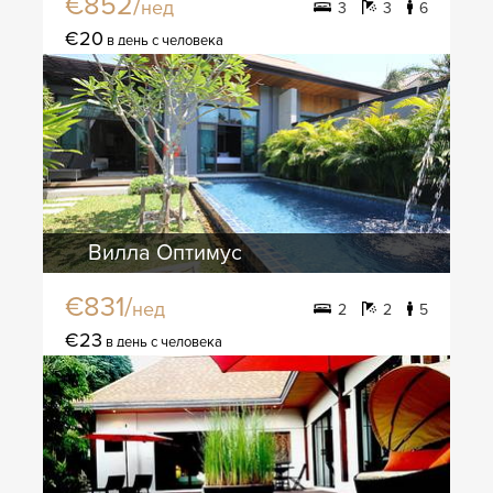
€852/
нед
3
3
6
€20
в день с человека
Вилла Оптимус
€831/
нед
2
2
5
€23
в день с человека