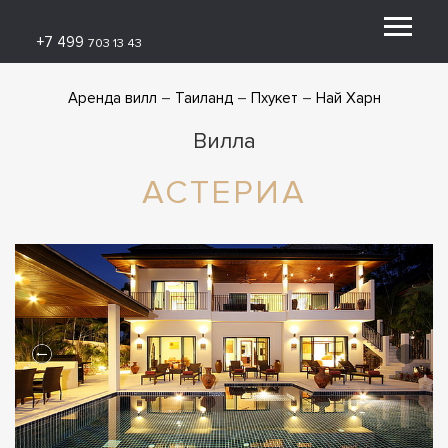
+7 499
703 13 43
Аренда вилл
Таиланд
Пхукет
Най Харн
Вилла
АСТЕРИА