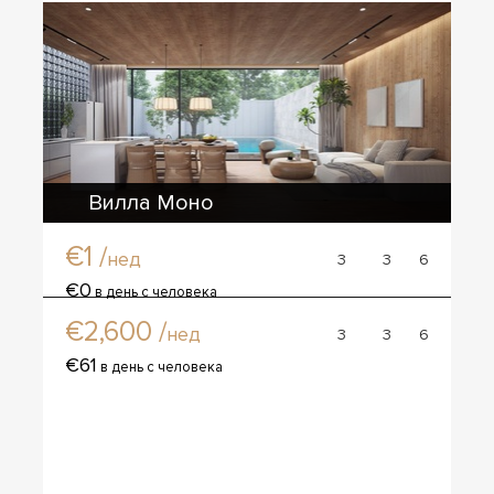
Вилла Моно
€1 /
нед
3
3
6
Вилла Банг тао дом
€0
в день с человека
€2,600 /
нед
3
3
6
€61
в день с человека