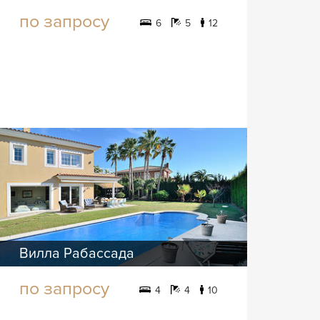
по запросу
6
5
12
Вилла Рабассада
по запросу
4
4
10