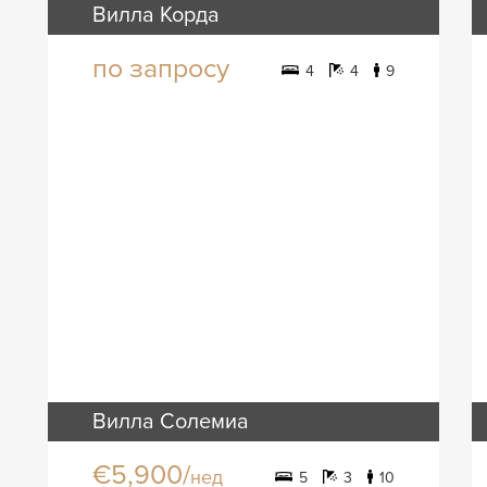
Вилла Корда
по запросу
4
4
9
Вилла Солемиа
€5,900/
нед
5
3
10