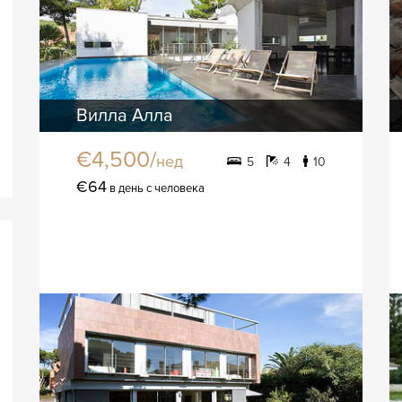
Вилла Алла
€4,500/
нед
5
4
10
€64
в день с человека