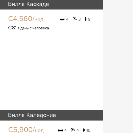
Вилла Каскаде
€4,560/
нед
4
3
8
€81
в день с человека
Вилла Каледониа
€5,900/
нед
4
4
10