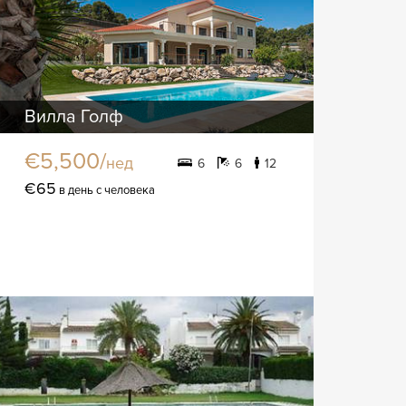
Вилла Голф
€5,500/
нед
6
6
12
€65
в день с человека