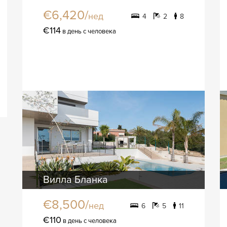
€6,420/
нед
4
2
8
€114
в день с человека
Вилла Бланка
€8,500/
нед
6
5
11
€110
в день с человека