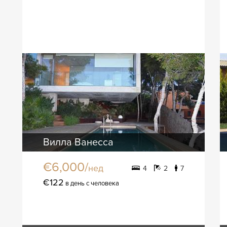
Вилла Ванесса
€6,000/
нед
4
2
7
€122
в день с человека