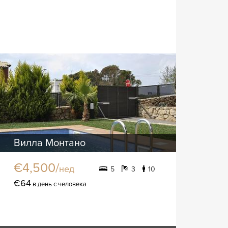
Вилла Монтано
€4,500/
нед
5
3
10
€64
в день с человека