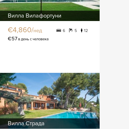
Вилла Вилафортуни
€4,860/
нед
6
5
12
€57
в день с человека
Вилла Страда