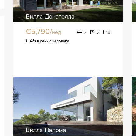
Вилла Донателла
€5,790/
нед
7
5
18
€45
в день с человека
Вилла Палома