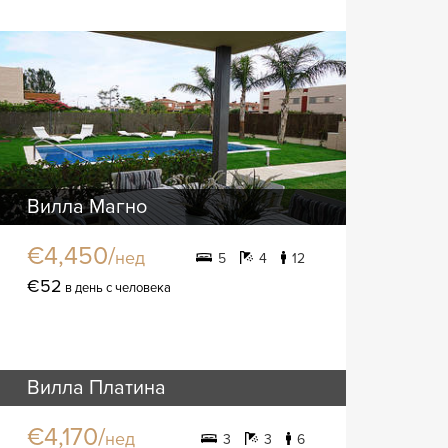
Вилла Магно
€4,450/
нед
5
4
12
€52
в день с человека
Вилла Платина
€4,170/
нед
3
3
6