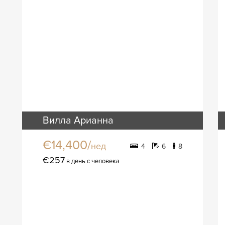
Вилла Арианна
€14,400/
нед
4
6
8
€257
в день с человека