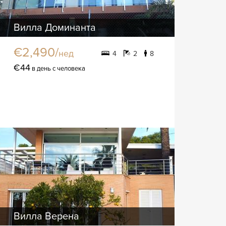
Вилла Доминанта
€2,490/
нед
4
2
8
€44
в день с человека
Вилла Верена