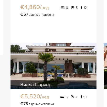
€4,860/
нед
6
5
12
€57
в день с человека
Вилла Паркер
€5,520/
нед
5
4
10
€78
в день с человека