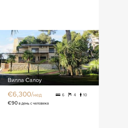
Вилла Салоу
€6,300/
нед
6
4
10
€90
в день с человека