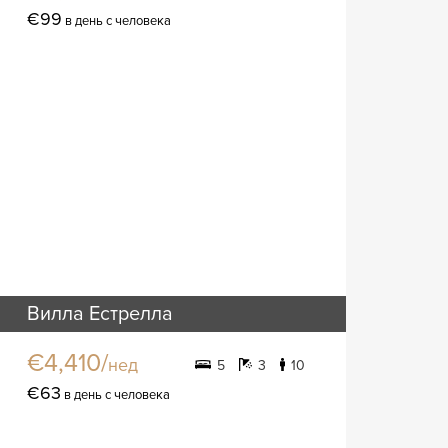
€99
в день с человека
Вилла Естрелла
€4,410/
нед
5
3
10
€63
в день с человека