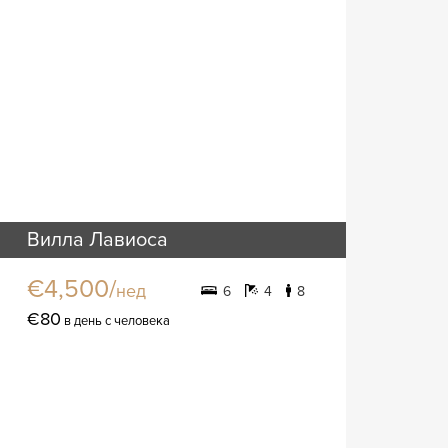
Вилла Лавиоса
€4,500/
нед
6
4
8
€80
в день с человека