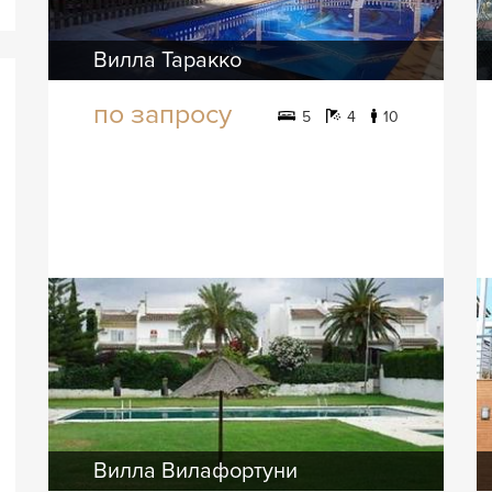
Вилла Таракко
по запросу
5
4
10
Вилла Вилафортуни