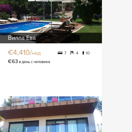
Вилла Ева
€4,410/
нед
7
4
10
€63
в день с человека