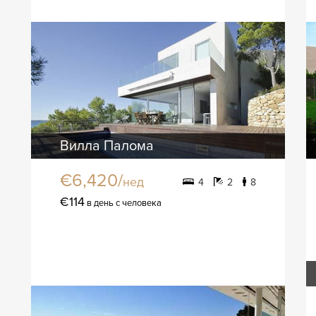
Вилла Палома
€6,420/
нед
4
2
8
€114
в день с человека