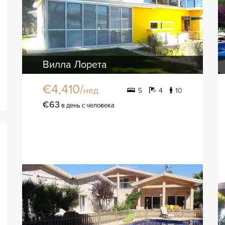
Вилла Лорета
€4,410/
нед
5
4
10
€63
в день с человека