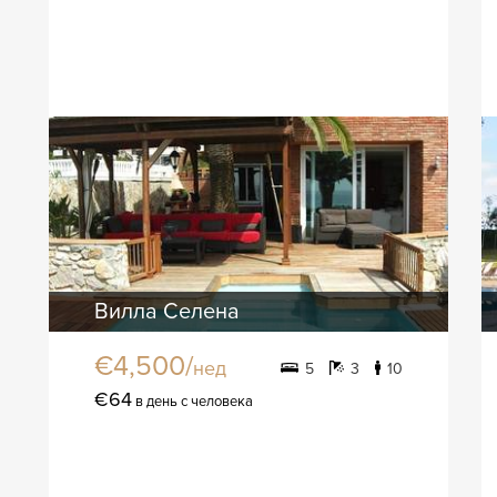
Вилла Селена
€4,500/
нед
5
3
10
€64
в день с человека