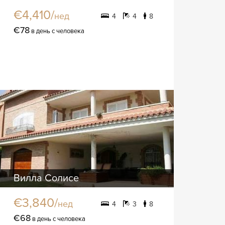
€4,410/
нед
4
4
8
€78
в день с человека
Вилла Солисе
€3,840/
нед
4
3
8
€68
в день с человека