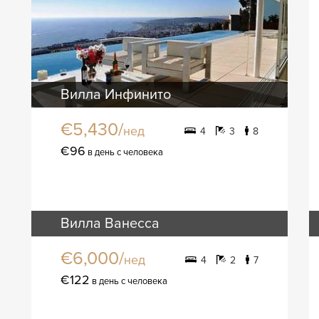
Вилла Инфинито
€5,430/
нед
4
3
8
€96
в день с человека
Вилла Ванесса
€6,000/
нед
4
2
7
€122
в день с человека