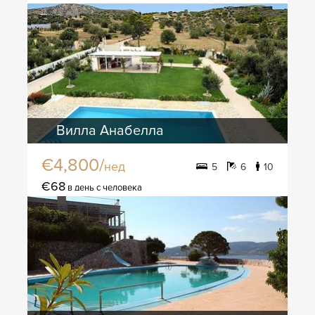
Вилла Анабелла
€4,800/
нед
5
6
10
€68
в день с человека