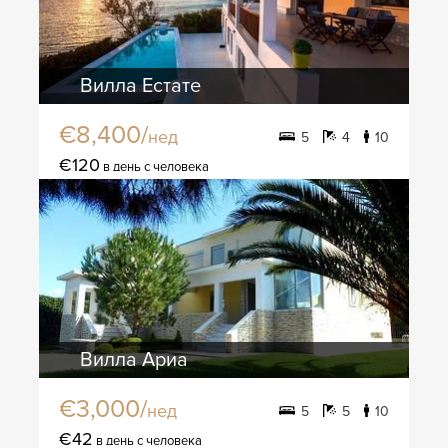
Вилла Естате
€8,400/
нед
5
4
10
€120
в день с человека
Вилла Ариа
€3,000/
нед
5
5
10
€42
в день с человека