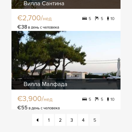
Вилла Сантина
€2,700/
нед
5
5
10
€38
в день с человека
Вилла Малфада
€3,900/
нед
5
5
10
€55
в день с человека
1
2
3
4
5