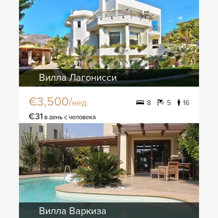
Вилла Лагонисси
€3,500/
нед
8
5
16
€31
в день с человека
Вилла Варкиза