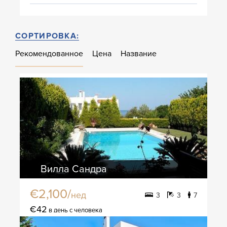
СОРТИРОВКА:
Рекомендованное
Цена
Название
Вилла Сандра
€2,100/
нед
3
3
7
€42
в день с человека