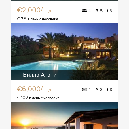
€2,000/
нед
4
5
8
€35
в день с человека
Вилла Агапи
€6,000/
нед
4
3
8
€107
в день с человека