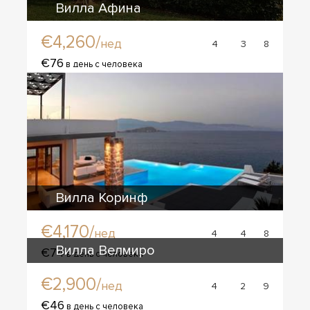
Вилла Афина
€4,260/
нед
4
3
8
€76
в день с человека
Вилла Коринф
€4,170/
нед
4
4
8
Вилла Велмиро
€74
в день с человека
€2,900/
нед
4
2
9
€46
в день с человека