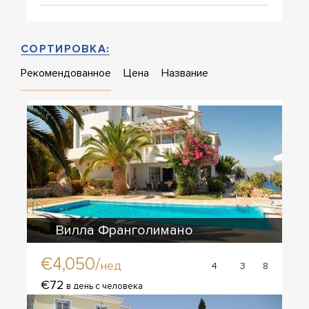
СОРТИРОВКА:
Рекомендованное
Цена
Название
Вилла Франголимано
€4,050/
нед
4
3
8
€72
в день с человека