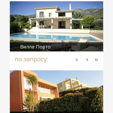
Вилла Порто
по запросу
5
5
10