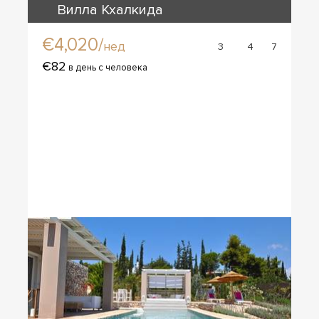
Вилла Кхалкида
€4,020/
нед
3
4
7
€82
в день с человека