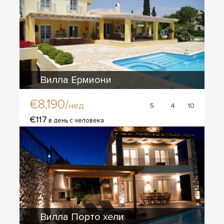
Вилла Ермиони
€8,190/
нед
5
4
10
€117
в день с человека
Вилла Порто хели