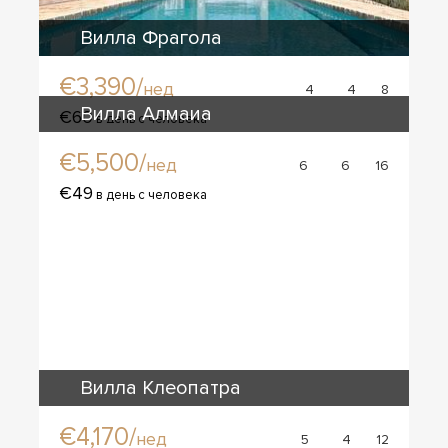
Вилла Фрагола
€3,390/
нед
4
4
8
Вилла Алмаиа
€60
в день с человека
€5,500/
нед
6
6
16
€49
в день с человека
Вилла Клеопатра
€4,170/
нед
5
4
12