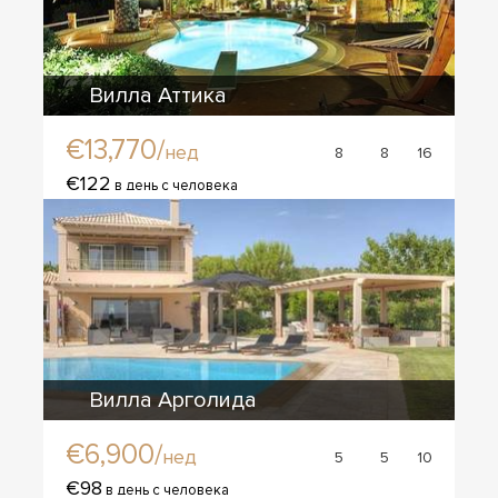
Вилла Аттика
€13,770/
нед
8
8
16
€122
в день с человека
Вилла Арголида
€6,900/
нед
5
5
10
€98
в день с человека