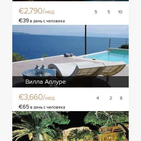
€2,790/
нед
5
5
10
€39
в день с человека
Вилла Аллуре
€3,660/
нед
4
2
8
€65
в день с человека