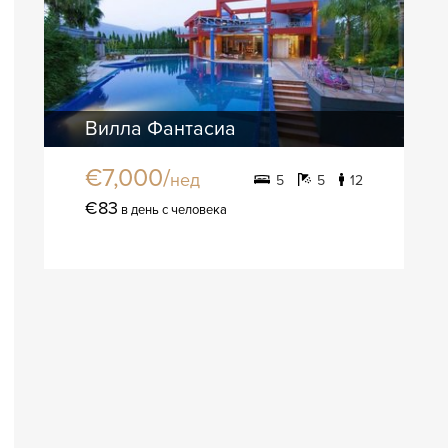
Вилла Фантасиа
€7,000/
нед
5
5
12
€83
в день с человека