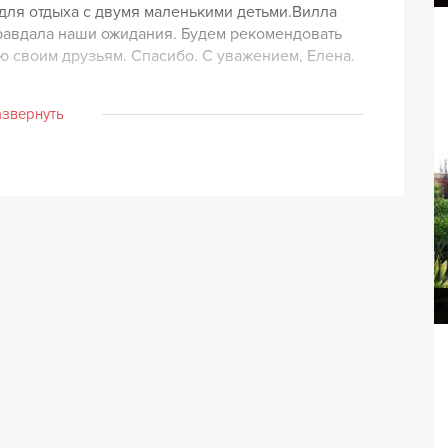
ля отдыха с двумя маленькими детьми.Вилла
равдала наши ожидания. Будем рекомендовать
 своим друзьям. Спасибо. С уважением, Елена.
азвернуть
Вилла Калафел