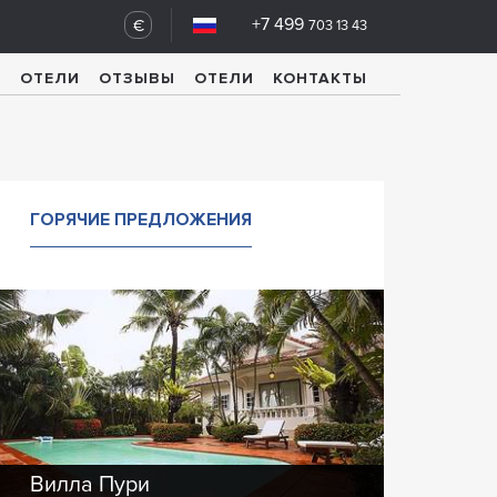
+7 499
€
703 13 43
У
ОТЕЛИ
ОТЗЫВЫ
ОТЕЛИ
КОНТАКТЫ
ГОРЯЧИЕ ПРЕДЛОЖЕНИЯ
Вилла Пури
Вилла