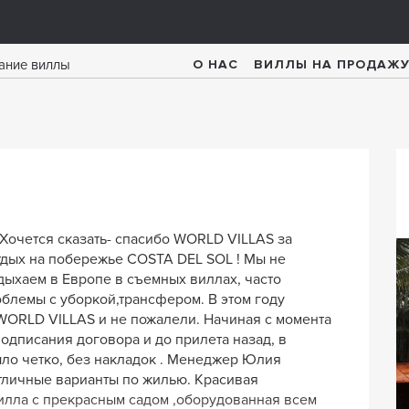
О НАС
ВИЛЛЫ НА ПРОДАЖ
Хочется cказать- спасибо WORLD VILLAS за
дых на побережье COSTA DEL SOL ! Мы не
дыхаем в Европе в съемных виллах, часто
блемы с уборкой,трансфером. В этом году
WORLD VILLAS и не пожалели. Начиная с момента
подписания договора и до прилета назад, в
ло четко, без накладок . Менеджер Юлия
тличные варианты по жилью. Красивая
Вилла Пури
илла с прекрасным садом ,оборудованная всем