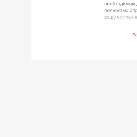
необходимым д
полностью оп
вашу компанию
Р