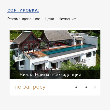
СОРТИРОВКА:
Рекомендованное
Цена
Название
Вилла Наитхон резиденция
по запросу
4
4
8