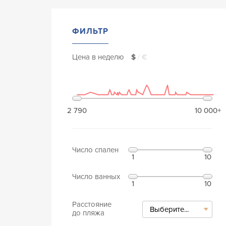
ФИЛЬТР
Цена в неделю
$
/
€
2 790
10 000+
Число спален
1
10
Число ванных
1
10
Расстояние
Выберите...
до пляжа