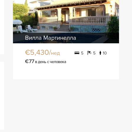
Вилла Мартинелла
€5,430/
нед
5
5
10
€77
в день с человека