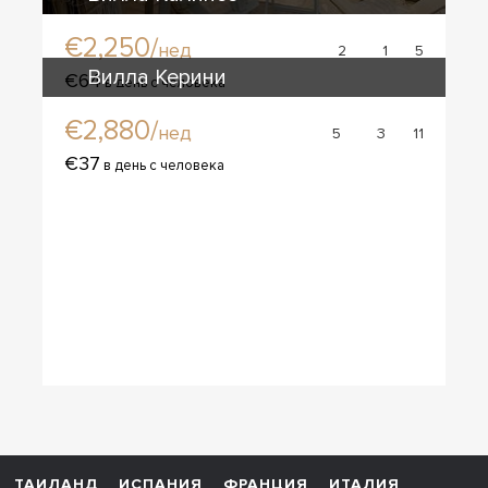
€2,250/
нед
2
1
5
Вилла Керини
€64
в день с человека
€2,880/
нед
5
3
11
€37
в день с человека
ТАИЛАНД
ИСПАНИЯ
ФРАНЦИЯ
ИТАЛИЯ