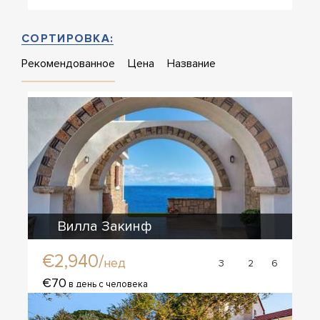
СОРТИРОВКА:
Рекомендованное
Цена
Название
Вилла Закинф
€2,940/
нед
3
2
6
€70
в день с человека