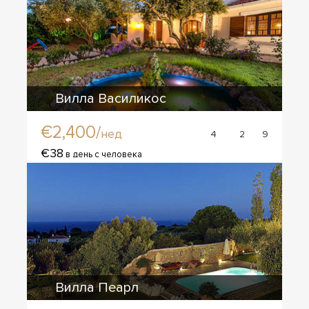
Вилла Василикос
€2,400/
нед
4
2
9
€38
в день с человека
Вилла Пеарл