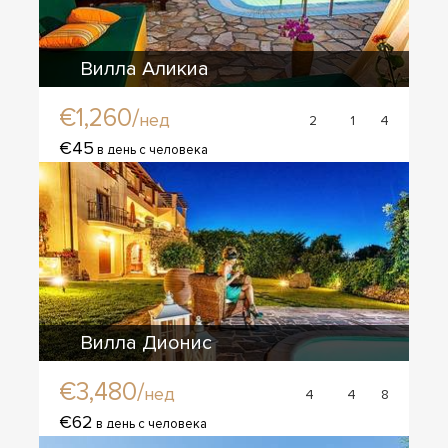
Вилла Аликиа
€1,260/
нед
2
1
4
€45
в день с человека
Вилла Дионис
€3,480/
нед
4
4
8
€62
в день с человека