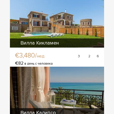
Вилла Кикламен
€3,480/
нед
3
2
6
€82
в день с человека
Вилла Калипсо