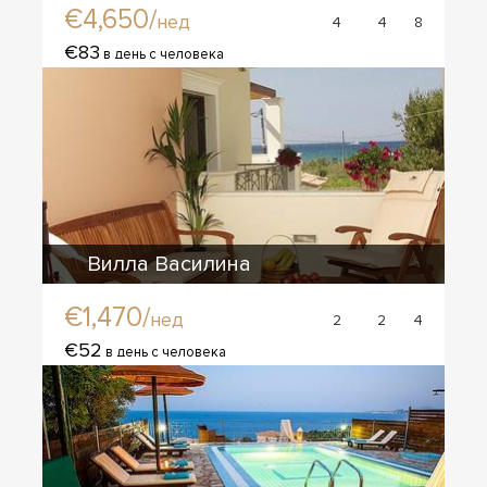
€4,650/
нед
4
4
8
€83
в день с человека
Вилла Василина
€1,470/
нед
2
2
4
€52
в день с человека