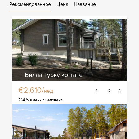
Рекомендованное
Цена
Название
Вилла Турку коттаге
€2,610/
нед
3
2
8
€46
в день с человека