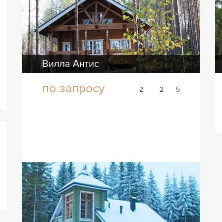
Вилла Антис
по запросу
2
2
5