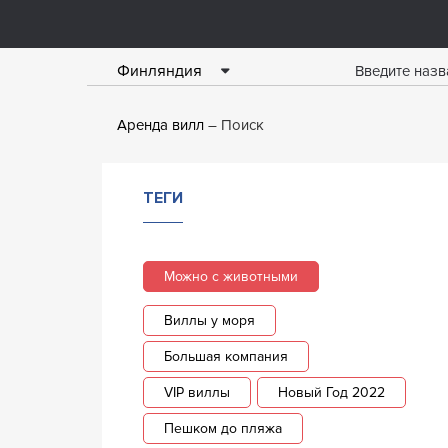
Финляндия
Аренда вилл
Поиск
ТЕГИ
Можно с животными
Виллы у моря
Большая компания
VIP виллы
Новый Год 2022
Пешком до пляжа