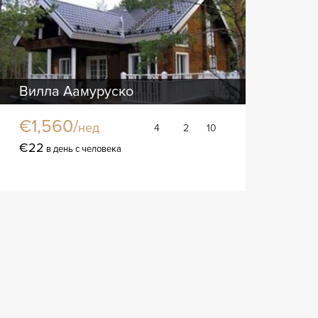
Вилла Аамуруско
€1,560/
нед
4
2
10
€22
в день с человека