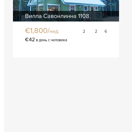
Вилла Савонлинна 1108
€1,800/
нед
2
2
6
€42
в день с человека