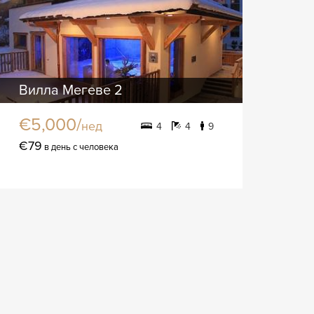
Вилла Мегеве 2
€5,000/
нед
4
4
9
€79
в день с человека