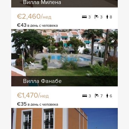
Вилла Милена
€2,460/
нед
3
3
8
€43
в день с человека
Вилла Фанабе
€1,470/
нед
3
7
6
€35
в день с человека