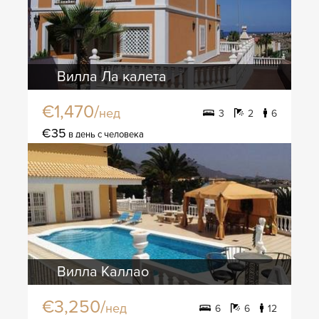
Вилла Ла калета
€1,470/
нед
3
2
6
€35
в день с человека
Вилла Каллао
€3,250/
нед
6
6
12