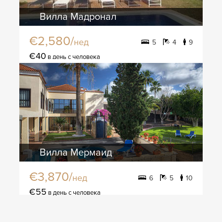
Вилла Мадронал
€2,580/
нед
5
4
9
€40
в день с человека
Вилла Мермаид
€3,870/
нед
6
5
10
€55
в день с человека