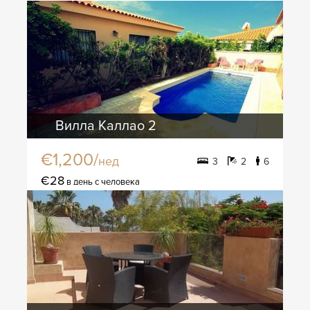
Вилла Каллао 2
€1,200/
нед
3
2
6
€28
в день с человека