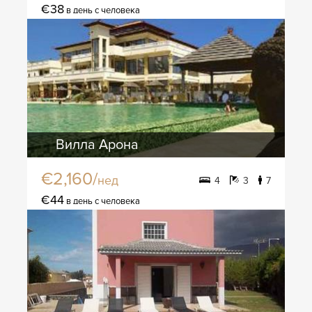
€38
в день с человека
Вилла Арона
€2,160/
нед
4
3
7
€44
в день с человека