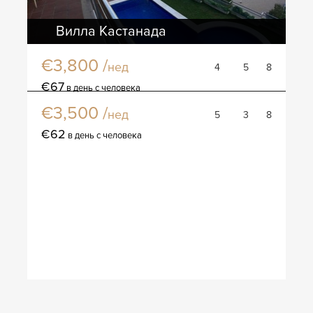
Вилла Кастанада
€3,800 /
нед
4
5
8
Вилла Гирона
€67
в день с человека
€3,500 /
нед
5
3
8
€62
в день с человека