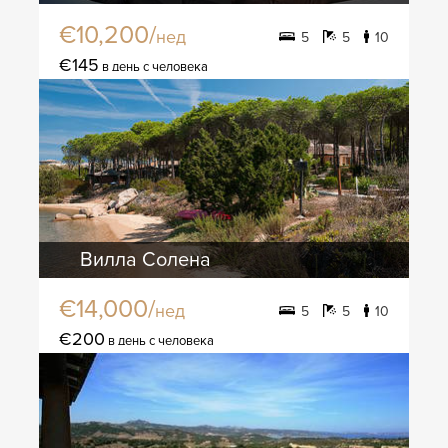
€10,200/
нед
5
5
10
€145
в день с человека
Вилла Солена
€14,000/
нед
5
5
10
€200
в день с человека