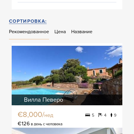
СОРТИРОВКА:
Рекомендованное
Цена
Название
Вилла Певеро
€8,000/
нед
5
4
9
€126
в день с человека