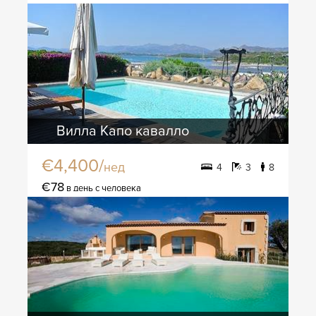
Вилла Капо кавалло
€4,400/
нед
4
3
8
€78
в день с человека