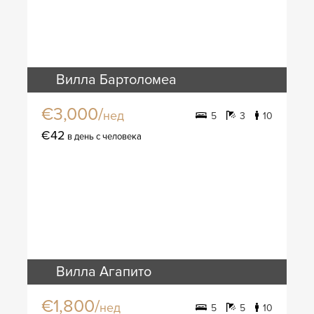
Вилла Бартоломеа
€3,000/
нед
5
3
10
€42
в день с человека
Вилла Агапито
€1,800/
нед
5
5
10