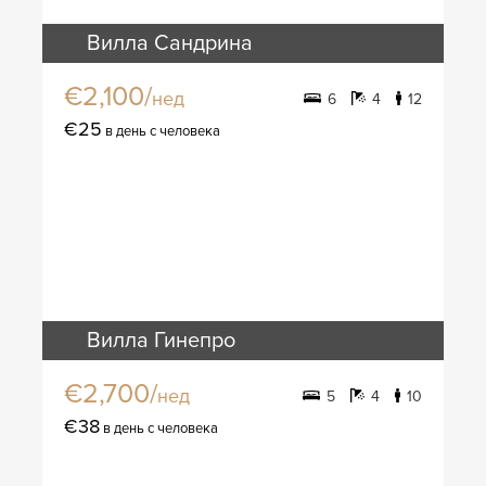
Вилла Сандрина
€2,100/
нед
6
4
12
€25
в день с человека
Вилла Гинепро
€2,700/
нед
5
4
10
€38
в день с человека