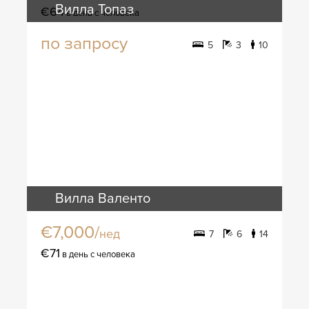
Вилла Топаз
€64
в день с человека
по запросу
5
3
10
Вилла Валенто
€7,000/
нед
7
6
14
€71
в день с человека