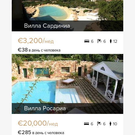
Вилла Сардиниа
€3,200/
нед
6
6
12
€38
в день с человека
Вилла Росариа
€20,000/
нед
6
6
10
€285
в день с человека