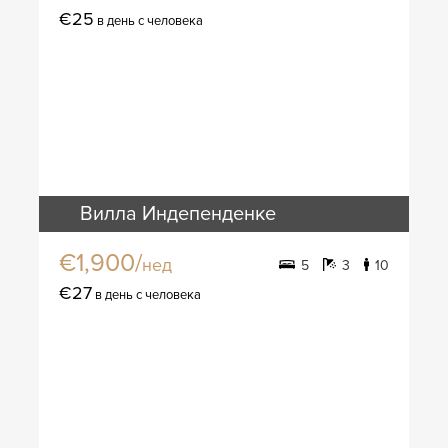
€25
в день с человека
Вилла Индепенденке
€1,900/
нед
5
3
10
€27
в день с человека