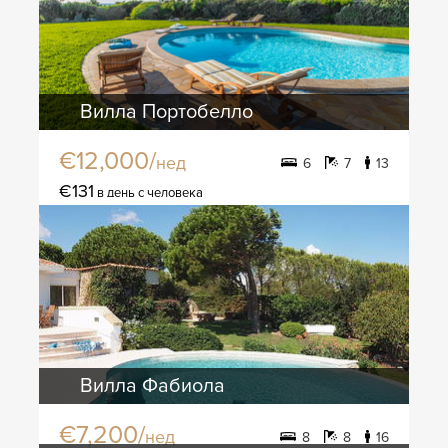
Вилла Портобелло
€12,000/
нед
6
7
13
€131
в день с человека
Вилла Фабиола
€7,200/
нед
8
8
16