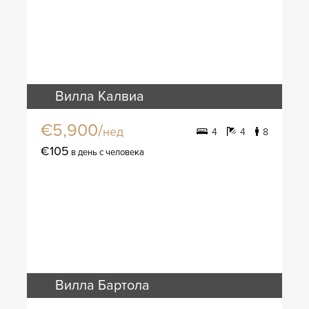
Вилла Калвиа
€5,900/
нед
4
4
8
€105
в день с человека
Вилла Бартола