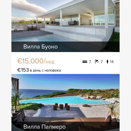
Вилла Буоно
€15,000/
нед
7
7
14
€153
в день с человека
Вилла Палмеро