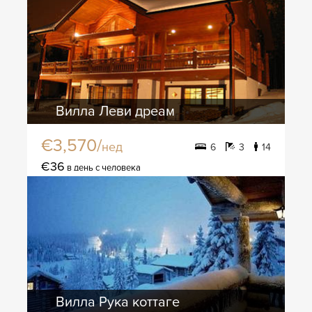
Вилла Леви дреам
€3,570/
нед
6
3
14
€36
в день с человека
Вилла Рука коттаге