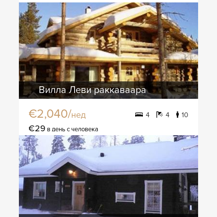
Вилла Леви раккаваара
€2,040/
нед
4
4
10
€29
в день с человека