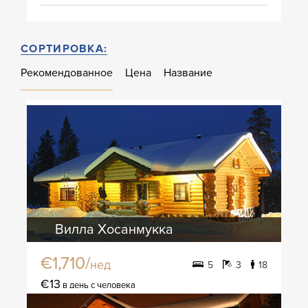
СОРТИРОВКА:
Рекомендованное
Цена
Название
Вилла Хосанмукка
€1,710/
нед
5
3
18
€13
в день с человека