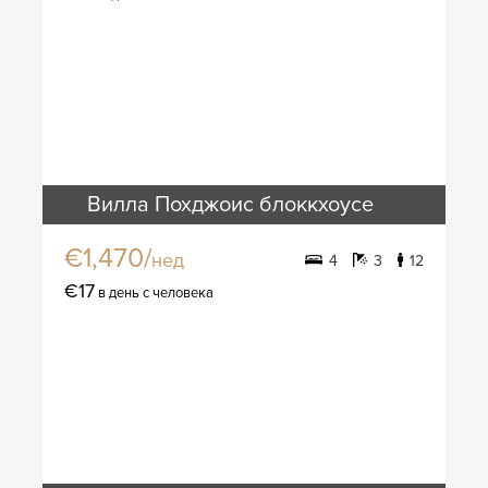
Вилла Похджоис блоккхоусе
€1,470/
нед
4
3
12
€17
в день с человека