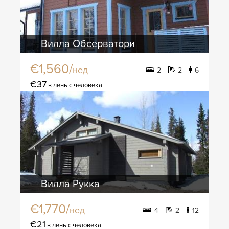
Вилла Обсерватори
€1,560/
нед
2
2
6
€37
в день с человека
Вилла Рукка
€1,770/
нед
4
2
12
€21
в день с человека