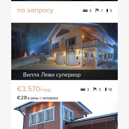
по запросу
4
1
9
Вилла Леви супериор
€3,570/
нед
3
5
18
€28
в день с человека