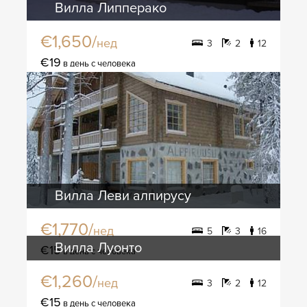
Вилла Липперако
€1,650/
нед
3
2
12
€19
в день с человека
Вилла Леви алпирусу
€1,770/
нед
5
3
16
Вилла Луонто
€15
в день с человека
€1,260/
нед
3
2
12
€15
в день с человека