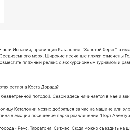
части Испании, провинции Каталония. "Золотой берег", а им
 Средиземного моря. Широкие песчаные пляжи отмечены Гол
 совместить пляжный релакс с экскурсионным туризмом и ра
ртах региона Коста Дорада?
 безветренной погодой. Сезон здесь начинается в мае и зак
столицу Каталонии можно добраться за час на машине или эл
лина в эмоции посещение парка развлечений "Порт Авентура"
рода - Реус, Таррагона, Ситжес. Сюда можно съездить на ш