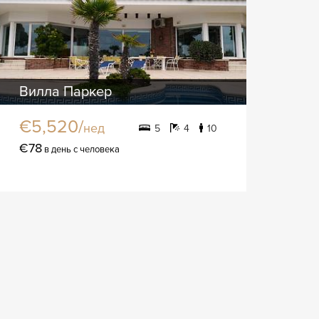
Вилла Паркер
€5,520/
нед
5
4
10
€78
в день с человека