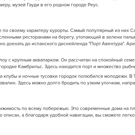
меру, музей Гауди в его родном городе Реус.
е по своему характеру курорты. Самый популярный из них С
ленными ресторанами на берегу, утопающий в зелени паль
но доехать до испанского диснейленда "Порт Авентура". Ар
лоу с крупным аквапарком. Он рассчитан на спокойный семе
городке Камбрильс. Здесь находится порт и множество рыбн
. За клубы и ночные тусовки городок полюбился молодежи. В 
валин. Здесь можно долго бродить по узким улочкам, напра
вижимость по всему побережью. Это современные дома на пл
 описан, а благодаря удобной навигации, вы сможете легко