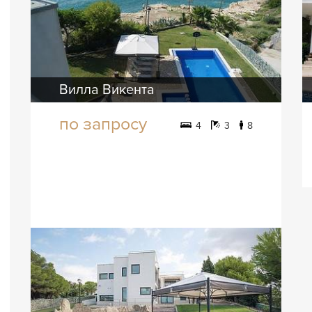
Вилла Викента
по запросу
4
3
8