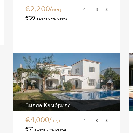
€2,200/
нед
4
3
8
€39
в день с человека
Вилла Камбрилс
€4,000/
нед
4
3
8
€71
в день с человека