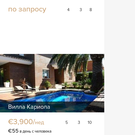
по запросу
4
3
8
Вилла Кариола
€3,900/
нед
5
3
10
€55
в день с человека