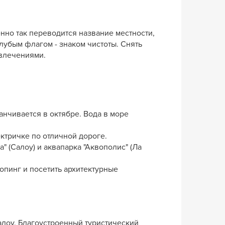
енно так переводится название местности,
убым флагом - знаком чистоты. Снять
звлечениями.
анчивается в октябре. Вода в море
ектричке по отличной дороге.
 (Салоу) и аквапарка "Аквополис" (Ла
опинг и посетить архитектурные
алоу. Благоустроенный туристический