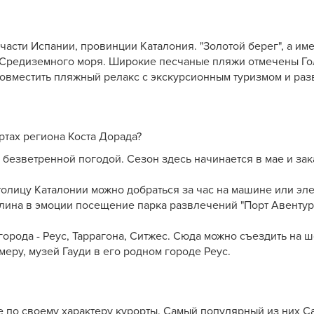
части Испании, провинции Каталония. "Золотой берег", а им
 Средиземного моря. Широкие песчаные пляжи отмечены Гол
 совместить пляжный релакс с экскурсионным туризмом и ра
ртах региона Коста Дорада?
 безветренной погодой. Сезон здесь начинается в мае и зак
столицу Каталонии можно добраться за час на машине или эл
лина в эмоции посещение парка развлечений "Порт Авентура"
рода - Реус, Таррагона, Ситжес. Сюда можно съездить на ш
меру, музей Гауди в его родном городе Реус.
е по своему характеру курорты. Самый популярный из них С