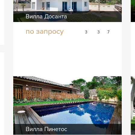
Вилла Досанта
по запросу
3
3
7
Вилла Пинетос