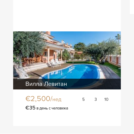
Вилла Левитан
€2,500/
нед
5
3
10
€35
в день с человека