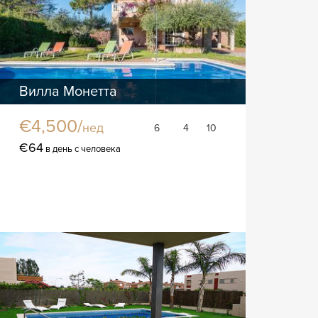
Вилла Монетта
€4,500/
нед
6
4
10
€64
в день с человека