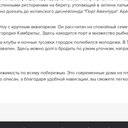
ленными ресторанами на берегу, утопающий в зелени паль
но доехать до испанского диснейленда "Порт Авентура". Ар
лоу с крупным аквапарком. Он рассчитан на спокойный семе
городке Камбрильс. Здесь находится порт и множество рыбн
. За клубы и ночные тусовки городок полюбился молодежи. В 
валин. Здесь можно долго бродить по узким улочкам, напра
вижимость по всему побережью. Это современные дома на пл
 описан, а благодаря удобной навигации, вы сможете легко