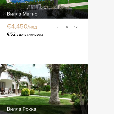
Вилла Магно
€4,450/
нед
5
4
12
€52
в день с человека
Вилла Рокка