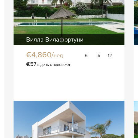
Вилла Вилафортуни
€4,860/
нед
6
5
12
€57
в день с человека