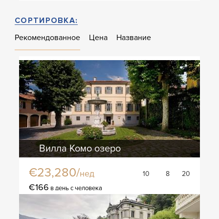
СОРТИРОВКА:
Рекомендованное
Цена
Название
Вилла Комо озеро
€23,280/
нед
10
8
20
€166
в день с человека