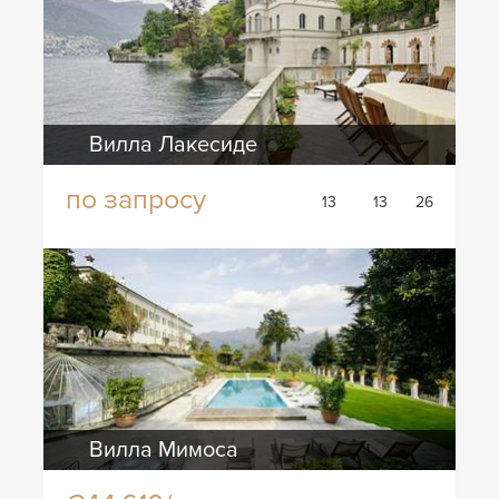
Вилла Лакесиде
по запросу
13
13
26
Вилла Мимоса