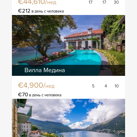
€44,610/
нед
17
17
30
€212
в день с человека
Вилла Медина
€4,900/
нед
5
4
10
€70
в день с человека