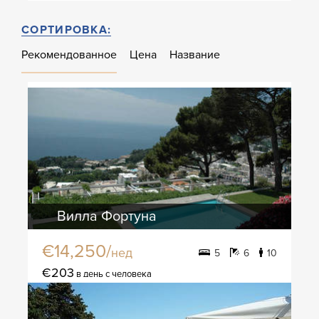
СОРТИРОВКА:
Рекомендованное
Цена
Название
Вилла Фортуна
€14,250/
нед
5
6
10
€203
в день с человека