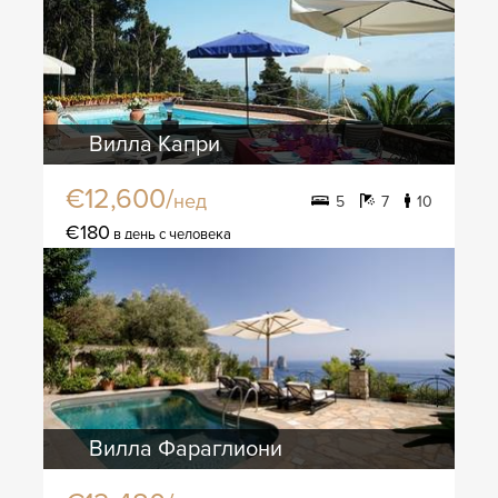
Вилла Капри
€12,600/
нед
5
7
10
€180
в день с человека
Вилла Фараглиони