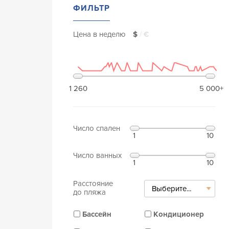
ФИЛЬТР
Цена в неделю
$
/
€
1 260
5 000+
Число спален
1
10
Число ванных
1
10
Расстояние
Выберите...
до пляжа
Бассейн
Кондиционер