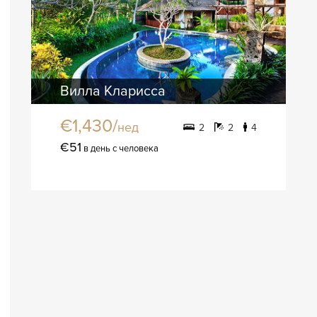
Вилла Кларисса
€1,430/
нед
2
2
4
€51
в день с человека