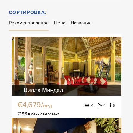
СОРТИРОВКА:
Рекомендованное
Цена
Название
Вилла Миндал
€4,679/
нед
4
4
8
€83
в день с человека