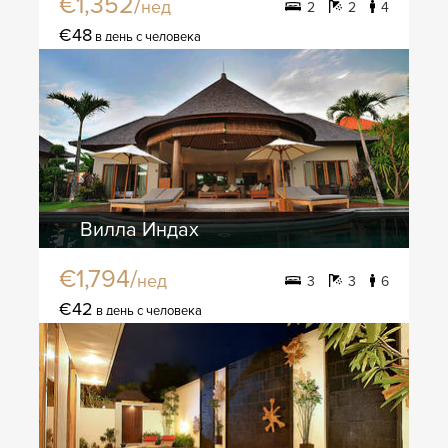
€1,352/
нед
2
2
4
€48
в день с человека
Вилла Индах
€1,794/
нед
3
3
6
€42
в день с человека