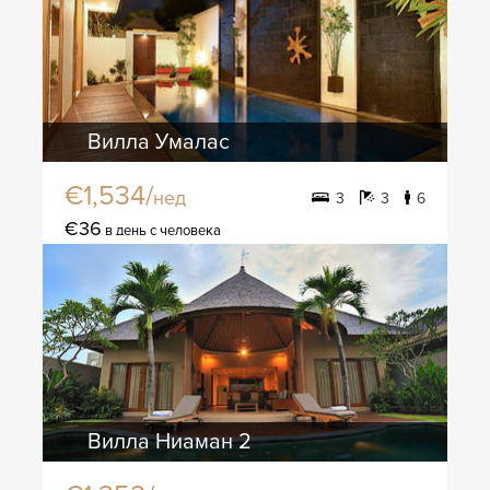
Вилла Умалас
€1,534/
нед
3
3
6
€36
в день с человека
Вилла Ниаман 2