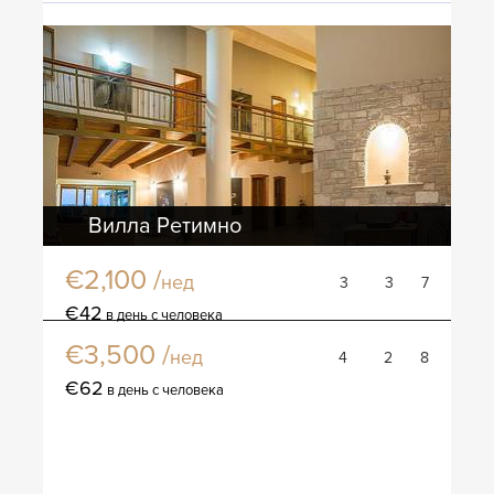
Вилла Ретимно
€2,100 /
нед
3
3
7
Вилла Анасса
€42
в день с человека
€3,500 /
нед
4
2
8
€62
в день с человека