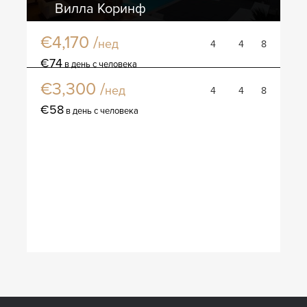
Вилла Коринф
€4,170 /
нед
4
4
8
Вилла Алике
€74
в день с человека
€3,300 /
нед
4
4
8
€58
в день с человека