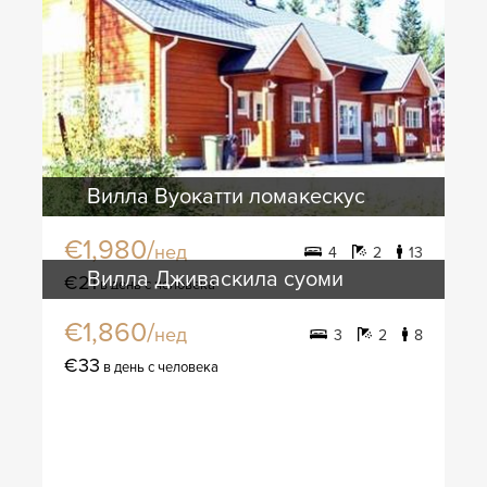
Вилла Вуокатти ломакескус
€1,980/
нед
4
2
13
Вилла Дживаскила суоми
€21
в день с человека
€1,860/
нед
3
2
8
€33
в день с человека