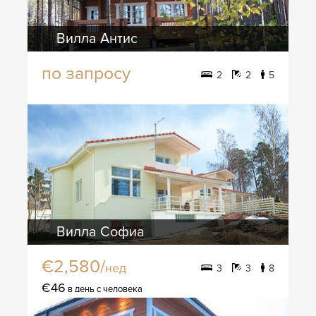
Вилла Антис
по запросу
2
2
5
Вилла Софиа
€2,580/
нед
3
3
8
€46
в день с человека