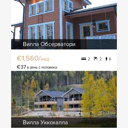
Вилла Обсерватори
€1,560/
нед
2
2
6
€37
в день с человека
Вилла Уккохалла