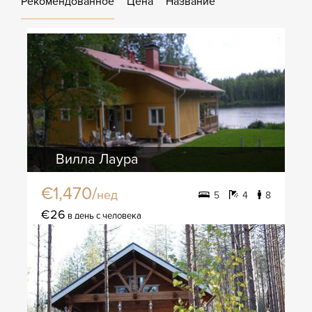
Рекомендованное
Цена
Название
Вилла Лаура
€1,470/
нед
5
4
8
€26
в день с человека