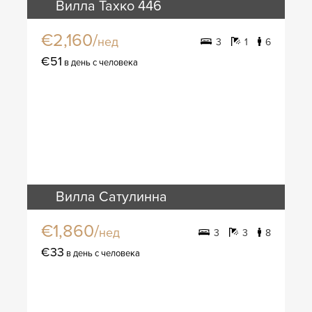
Вилла Тахко 446
€2,160/
нед
3
1
6
€51
в день с человека
Вилла Сатулинна
€1,860/
нед
3
3
8
€33
в день с человека