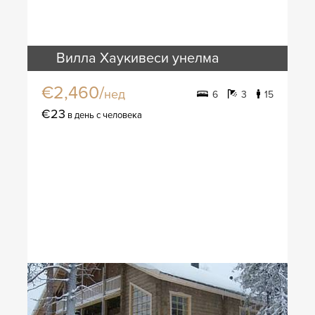
Вилла Хаукивеси унелма
€2,460/
нед
6
3
15
€23
в день с человека