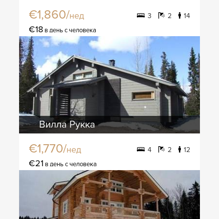
€1,860/
нед
3
2
14
€18
в день с человека
Вилла Рукка
€1,770/
нед
4
2
12
€21
в день с человека