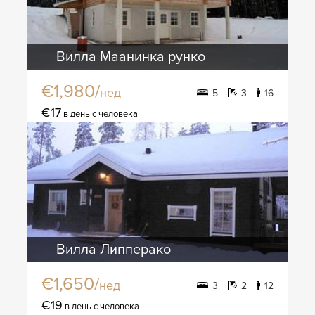
Вилла Маанинка рунко
€1,980/
нед
5
3
16
€17
в день с человека
Вилла Липперако
€1,650/
нед
3
2
12
€19
в день с человека