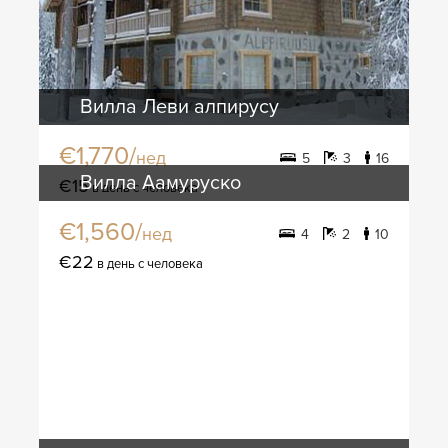
Вилла Леви алпирусу
€1,770/
нед
5
3
16
Вилла Аамуруско
€15
в день с человека
€1,560/
нед
4
2
10
€22
в день с человека