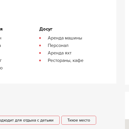
ия
Досуг
н
Аренда машины
а
Персонал
Аренда яхт
г
Рестораны, кафе
кю
одходит для отдыха с детьми
Тихое место