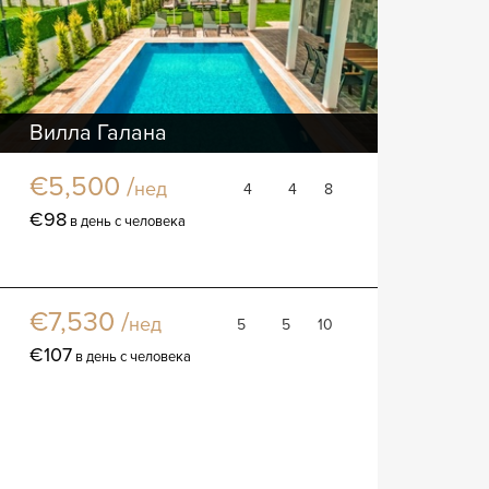
Вилла Галана
Вилла
€5,500 /
нед
4
4
8
€98
в день с человека
Вилла Кентрон
Вилла
€7,530 /
нед
5
5
10
€107
в день с человека