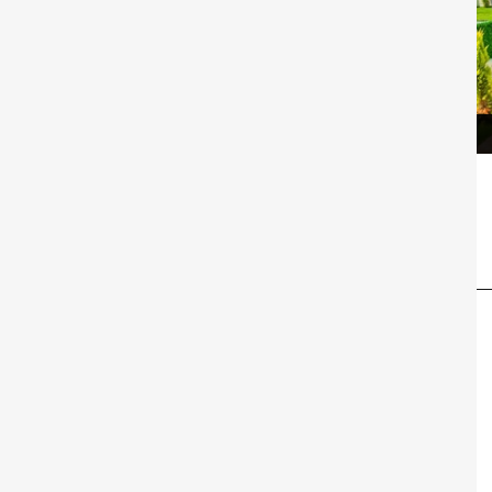
Вилла Галана
Вилла Кентрон