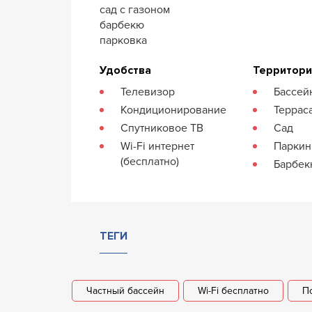
сад с газоном
барбекю
парковка
Удобства
Территор
Телевизор
Бассей
Кондиционирование
Террас
Спутниковое ТВ
Сад
Wi-Fi интернет
Паркин
(бесплатно)
Барбе
ТЕГИ
Частный бассейн
Wi-Fi бесплатно
П