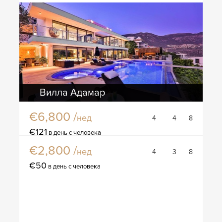
Вилла Адамар
€6,800 /
нед
4
4
8
Вилла Астон
€121
в день с человека
€2,800 /
нед
4
3
8
€50
в день с человека