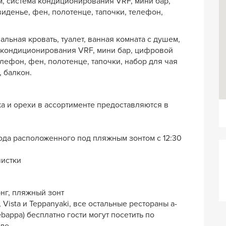
ем, система кондиционирования VRF, мини бар,
иденье, фен, полотенце, тапочки, телефон,
пальная кровать, туалет, ванная комната с душем,
 кондиционирования VRF, мини бар, цифровой
елефон, фен, полотенце, тапочки, набор для чая
 балкон.
ка и орехи в ассортименте предоставляются в
ода расположенного под пляжным зонтом с 12:30
чистки
онг, пляжный зонт
Vista и Teppanyaki, все остальные рестораны а-
Kebappa) бесплатно гости могут посетить по
еле