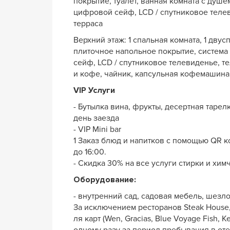
покрытие, туалет, ванная комната с душ
цифровой сейф, LCD / спутниковое телев
терраса
Верхний этаж: 1 спальная комната, 1 двус
плиточное напольное покрытие, система
сейф, LCD / спутниковое телевиденье, т
и кофе, чайник, капсульная кофемашина,
VIP Услуги
- Бутылка вина, фрукты, десертная тарел
день заезда
- VIP Mini bar
1 Заказ блюд и напитков с помощью QR к
до 16:00.
- Скидка 30% на все услуги стирки и хим
Оборудование:
- внутренний сад, садовая мебель, шезл
За исключением ресторанов Steak House, 
ля карт (Wen, Gracias, Blue Voyage Fish, 
одному разу за период пребывания в от