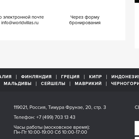
о электронной почте
Через форму
info@worldvillas.ru
бронирования
АЛИЯ
ФИНЛЯНДИЯ
ГРЕЦИЯ
КИПР
ИНДОНЕЗИ
МАЛЬДИВЫ
СЕЙШЕЛЫ
МАВРИКИЙ
ЧЕРНОГОР
119021, Россия, Тимура Фрунзе, 20, стр. 3
С
Телефон:
+7 (499) 703 13 43
Часы работы (московское время):
Пн-Пт 10:00-19:00 Сб 10:00-17:00