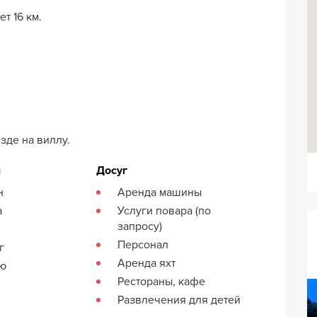
т 16 км.
зде на виллу.
я
Досуг
н
Аренда машины
а
Услуги повара (по
запросу)
Персонал
г
Аренда яхт
кю
Рестораны, кафе
Развлечения для детей