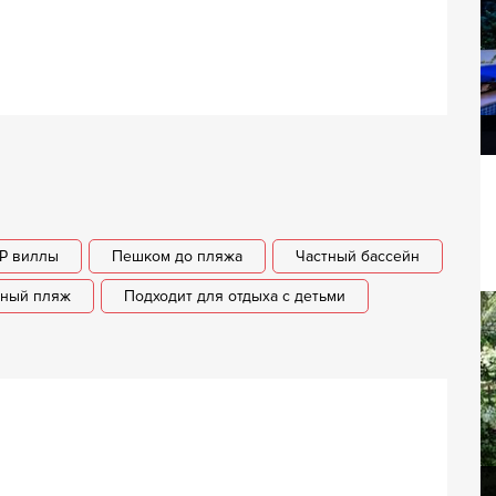
Вилла Монтон
IP виллы
Пешком до пляжа
Частный бассейн
нный пляж
Подходит для отдыха с детьми
Вилла Самуи люкс вилла