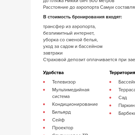
до пляжа Никки бич 500 метров
Расстояние до аэропорта Самуи составляе
В стоимость бронирования входят:
трансфер из аэропорта,
безлимитный интернет,
уборка со сменой белья,
уход за садом и бассейном
завтраки
Страховой депозит оплачивается при зае
Удобства
Территори
Телевизор
Бассей
Мультимедийная
Террас
система
Сад
Кондиционирование
Паркин
Бильярд
Барбе
Сейф
Проектор