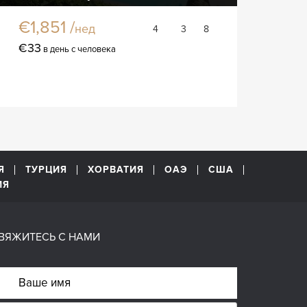
€1,851 /
нед
4
3
8
€33
в день с человека
Я
ТУРЦИЯ
ХОРВАТИЯ
ОАЭ
США
ИЯ
ВЯЖИТЕСЬ С НАМИ