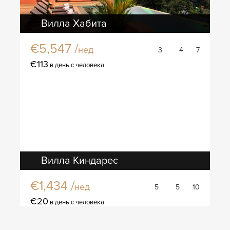
Вилла Хабита
€5,547 /
нед
3
4
7
€113
в день с человека
Вилла Киндарес
€1,434 /
нед
5
5
10
€20
в день с человека