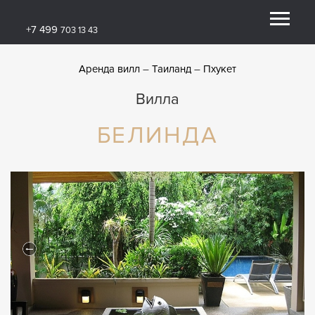
+7 499
703 13 43
Аренда вилл
Таиланд
Пхукет
Вилла
БЕЛИНДА