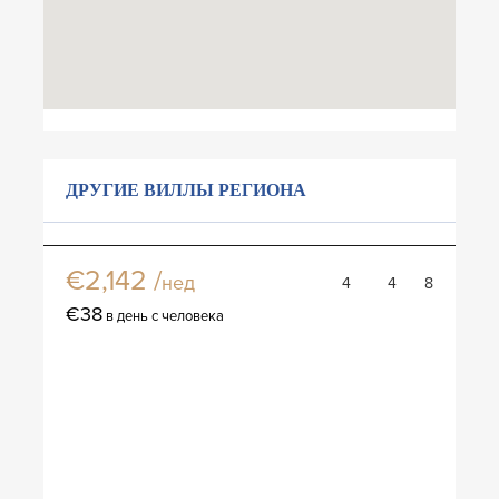
ДРУГИЕ ВИЛЛЫ РЕГИОНА
Вилла Наи харн парадисе
€2,142 /
нед
4
4
8
€38
в день с человека