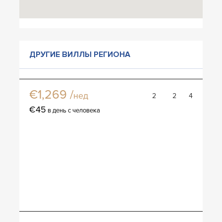
ДРУГИЕ ВИЛЛЫ РЕГИОНА
Вилла Камала сад апартментс
€1,269 /
нед
2
2
4
€45
в день с человека
Вилла Кхернг талаи виев